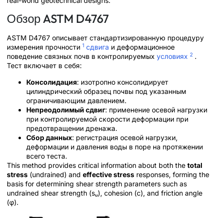
real-world geotechnical designs.
Обзор ASTM D4767
ASTM D4767 описывает стандартизированную процедуру
1
измерения прочности
сдвига
и деформационное
2
поведение связных почв в контролируемых
условиях
.
Тест включает в себя:
Консолидация
: изотропно консолидирует
цилиндрический образец почвы под указанным
ограничивающим давлением.
Непреодолимый сдвиг
: применение осевой нагрузки
при контролируемой скорости деформации при
предотвращении дренажа.
Сбор данных
: регистрация осевой нагрузки,
деформации и давления воды в поре на протяжении
всего теста.
This method provides critical information about both the
total
stress
(undrained) and
effective stress
responses, forming the
basis for determining shear strength parameters such as
undrained shear strength (sᵤ), cohesion (c), and friction angle
(φ).