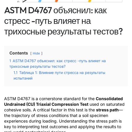
ASTM D4767 объяснил: как
стресс -путь влияет на
трихосные результаты тестов?
Contents
Hide
1
ASTM D4767 объяснил: как стресс -путь влияет на
трихосные результаты тестов?
1.1
Таблица 1: Влияние пути стресса на результаты
испытаний
ASTM D4767 is a cornerstone standard for the
Consolidated
Undrained (CU) Triaxial Compression Test
used on saturated
cohesive soils. A critical factor in this test is the
stress path
—
the trajectory of stress conditions that a soil specimen
experiences during loading. Understanding the stress path is
key to interpreting test outcomes and applying the results to