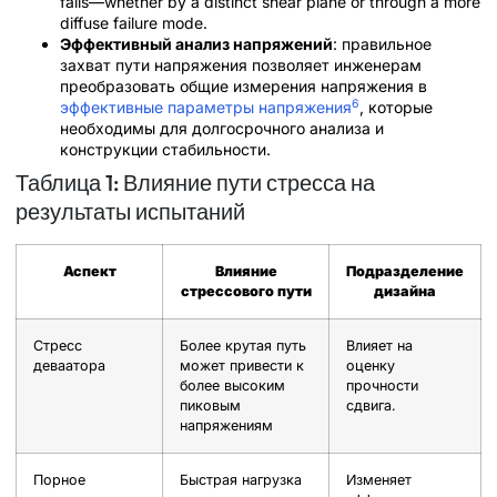
fails—whether by a distinct shear plane or through a more
diffuse failure mode.
Эффективный анализ напряжений
: правильное
захват пути напряжения позволяет инженерам
преобразовать общие измерения напряжения в
6
эффективные параметры напряжения
, которые
необходимы для долгосрочного анализа и
конструкции стабильности.
Таблица 1: Влияние пути стресса на
результаты испытаний
Аспект
Влияние
Подразделение
стрессового пути
дизайна
Стресс
Более крутая путь
Влияет на
деваатора
может привести к
оценку
более высоким
прочности
пиковым
сдвига.
напряжениям
Порное
Быстрая нагрузка
Изменяет